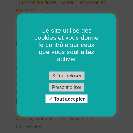
- CDD longue durée - Secteur Landivisiau et
environs (H/F)
29 - Finistère
CDD
Ce site utilise des
07/10/2025
cookies et vous donne
POSTULER
le contrôle sur ceux
que vous souhaitez
activer
Aide à domicile - Secteur Terres de Montaigu
(H/F)
Tout refuser
85 - Vendée
CDI
Personnaliser
06/10/2025
Tout accepter
POSTULER
Aide soignant à domicile - Bouin (H/F)
85 - Vendée