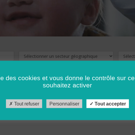
ise des cookies et vous donne le contrôle sur 
souhaitez activer
cliquez ici !
Pour voir les offres d'emploi de votre département,
Tout refuser
Personnaliser
Tout accepter
récédent
…
10
11
12
13
14
15