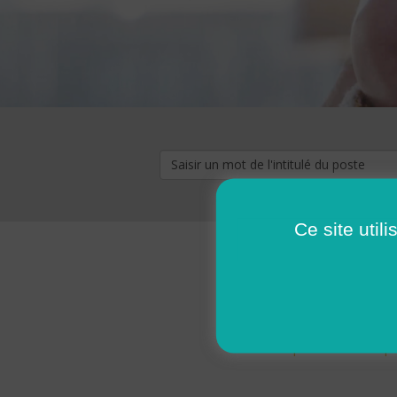
Ce site util
« premier
‹ p
Pages