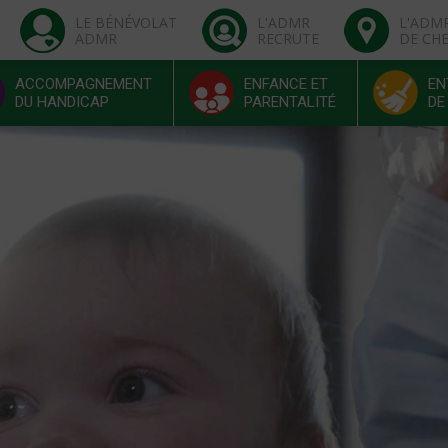
LE BÉNÉVOLAT
L'ADMR
L'ADM
ADMR
RECRUTE
DE CH
ACCOMPAGNEMENT
ENFANCE ET
EN
DU HANDICAP
PARENTALITÉ
DE