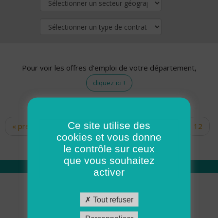
Pour voir les offres d'emploi de votre département,
cliquez ici !
Ce site utilise des
« premier
‹ précédent
…
10
11
12
Pages
cookies et vous donne
13
14
15
16
17
18
le contrôle sur ceux
que vous souhaitez
activer
Qui sommes nous
Tout refuser
Académie ADMR