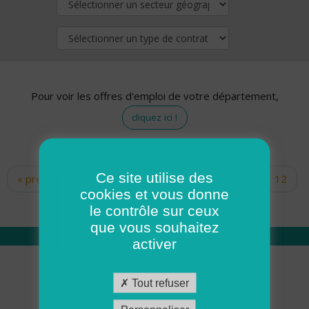
Pour voir les offres d'emploi de votre département,
cliquez ici !
Ce site utilise des
« premier
‹ précédent
…
10
11
12
Pages
cookies et vous donne
13
14
15
16
17
18
le contrôle sur ceux
que vous souhaitez
activer
Qui sommes nous
Tout refuser
Académie ADMR