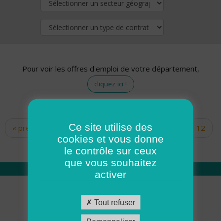
Pour voir les offres d'emploi de votre département,
cliquez ici !
Ce site utilise des
« premier
‹ précédent
…
10
11
12
Pages
cookies et vous donne
13
14
15
16
17
18
le contrôle sur ceux
que vous souhaitez
activer
Qui sommes nous
Tout refuser
Académie ADMR