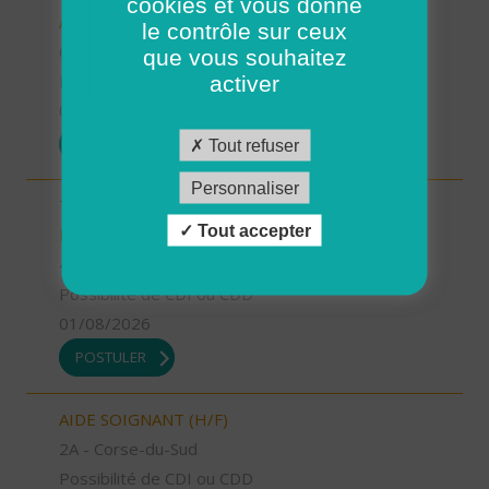
cookies et vous donne
AUXILIAIRE DE VIE SOCIALE (H/F)
le contrôle sur ceux
67 - Bas-Rhin
que vous souhaitez
Possibilité de CDI ou CDD
activer
01/08/2026
POSTULER
Tout refuser
Personnaliser
TECHNICIEN D’INTERVENTION SOCIALE ET
Tout accepter
FAMILIALE (H/F)
49 - Maine-et-Loire
Possibilité de CDI ou CDD
01/08/2026
POSTULER
AIDE SOIGNANT (H/F)
2A - Corse-du-Sud
Possibilité de CDI ou CDD