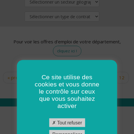
Pour voir les offres d'emploi de votre département,
cliquez ici !
Ce site utilise des
« premier
‹ précédent
…
10
11
12
Pages
cookies et vous donne
13
14
15
16
17
18
le contrôle sur ceux
que vous souhaitez
activer
Qui sommes nous
Tout refuser
Académie ADMR