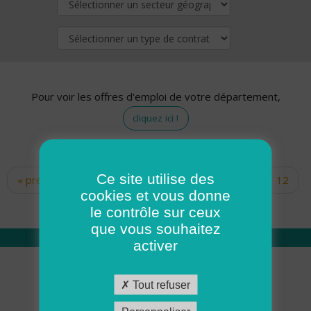
Pour voir les offres d'emploi de votre département,
cliquez ici !
Ce site utilise des
« premier
‹ précédent
…
10
11
12
Pages
cookies et vous donne
13
14
15
16
17
18
le contrôle sur ceux
que vous souhaitez
activer
Qui sommes nous
Tout refuser
Académie ADMR