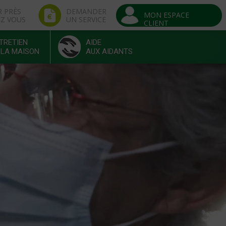
R PRÈS
DEMANDER
MON ESPACE
EZ VOUS
UN SERVICE
CLIENT
TRETIEN
AIDE
 LA MAISON
AUX AIDANTS