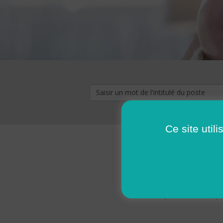
Ce site util
« premier
‹ p
Pages