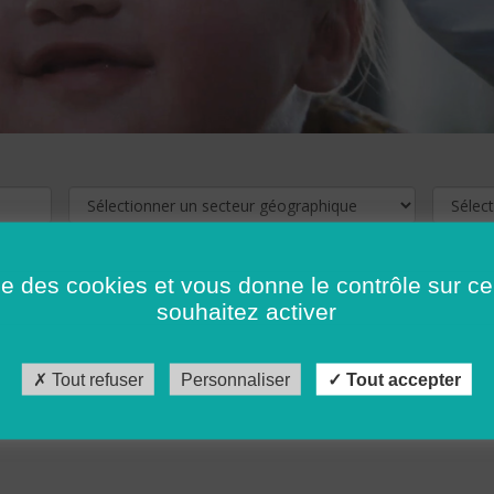
ise des cookies et vous donne le contrôle sur 
souhaitez activer
cliquez ici !
Pour voir les offres d'emploi de votre département,
Tout refuser
Personnaliser
Tout accepter
récédent
…
10
11
12
13
14
15