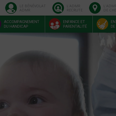
LE BÉNÉVOLAT
L'ADMR
L'ADM
ADMR
RECRUTE
DE CH
ACCOMPAGNEMENT
ENFANCE ET
EN
DU HANDICAP
PARENTALITÉ
DE