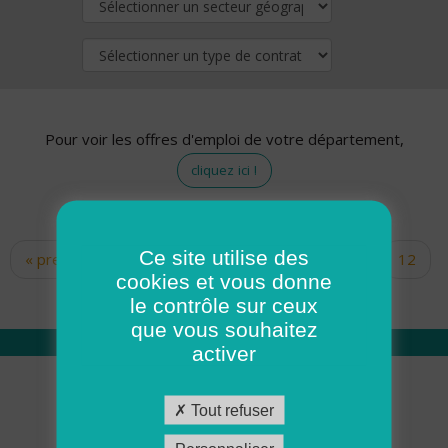
Pour voir les offres d'emploi de votre département,
cliquez ici !
Ce site utilise des
« premier
‹ précédent
…
10
11
12
Pages
cookies et vous donne
13
14
15
16
17
18
le contrôle sur ceux
que vous souhaitez
activer
Qui sommes nous
Tout refuser
Académie ADMR