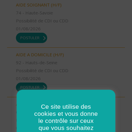
AIDE SOIGNANT (H/F)
74 - Haute-Savoie
Possibilité de CDI ou CDD
01/08/2026
POSTULER
AIDE A DOMICILE (H/F)
92 - Hauts-de-Seine
Possibilité de CDI ou CDD
01/08/2026
POSTULER
AIDE A DOMICILE (H/F)
Ce site utilise des
64 - Pyrénées-Atlantiques
cookies et vous donne
le contrôle sur ceux
Possibilité de CDI ou CDD
que vous souhaitez
01/08/2026