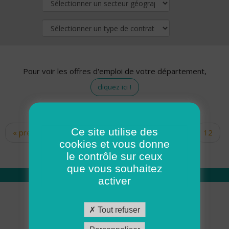
Pour voir les offres d'emploi de votre département,
cliquez ici !
Ce site utilise des
« premier
‹ précédent
…
10
11
12
Pages
cookies et vous donne
13
14
15
16
17
18
le contrôle sur ceux
que vous souhaitez
activer
Qui sommes nous
Tout refuser
Académie ADMR