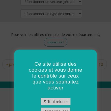
Pour voir les offres d'emploi de votre département,
cliquez ici !
Ce site utilise des
« premier
‹ précédent
…
10
11
12
Pages
cookies et vous donne
13
14
15
16
17
18
le contrôle sur ceux
que vous souhaitez
activer
Qui sommes nous
Tout refuser
Académie ADMR