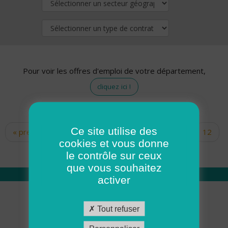
Pour voir les offres d'emploi de votre département,
cliquez ici !
Ce site utilise des
« premier
‹ précédent
…
10
11
12
Pages
cookies et vous donne
13
14
15
16
17
18
le contrôle sur ceux
que vous souhaitez
activer
Qui sommes nous
Tout refuser
Académie ADMR