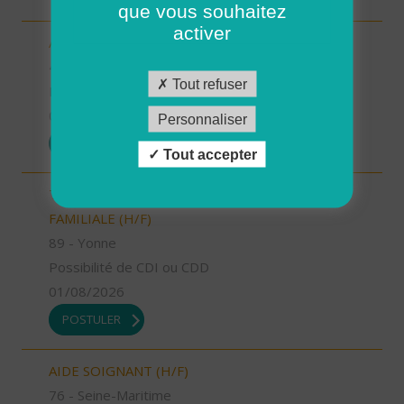
que vous souhaitez
activer
AUXILIAIRE DE VIE SOCIALE (H/F)
42 - Loire
Tout refuser
Possibilité de CDI ou CDD
01/08/2026
Personnaliser
POSTULER
Tout accepter
TECHNICIEN D’INTERVENTION SOCIALE ET
FAMILIALE (H/F)
89 - Yonne
Possibilité de CDI ou CDD
01/08/2026
POSTULER
AIDE SOIGNANT (H/F)
76 - Seine-Maritime