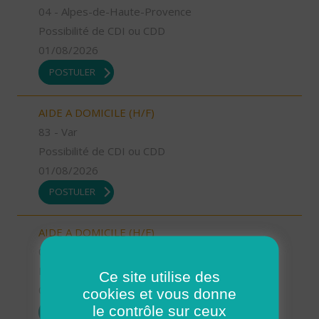
04 - Alpes-de-Haute-Provence
Possibilité de CDI ou CDD
01/08/2026
POSTULER
AIDE A DOMICILE (H/F)
83 - Var
Possibilité de CDI ou CDD
01/08/2026
POSTULER
AIDE A DOMICILE (H/F)
06 - Alpes-Maritimes
Possibilité de CDI ou CDD
Ce site utilise des
01/08/2026
cookies et vous donne
le contrôle sur ceux
POSTULER