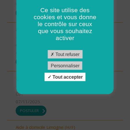
07/11/2025
Ce site utilise des
POSTULER
cookies et vous donne
le contrôle sur ceux
Aide-soignant.e Limogne en Quercy (H/F)
que vous souhaitez
46 - Lot
activer
CDD
07/11/2025
Tout refuser
POSTULER
Personnaliser
Tout accepter
Responsable du développement (H/F)
46 - Lot
CDI
07/11/2025
POSTULER
Aide à domicile Limogne (H/F)