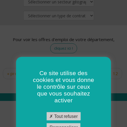
Pour voir les offres d'emploi de votre département,
cliquez ici !
Ce site utilise des
« premier
‹ précédent
…
10
11
12
Pages
cookies et vous donne
13
14
15
16
17
18
le contrôle sur ceux
que vous souhaitez
activer
Qui sommes nous
Tout refuser
Académie ADMR