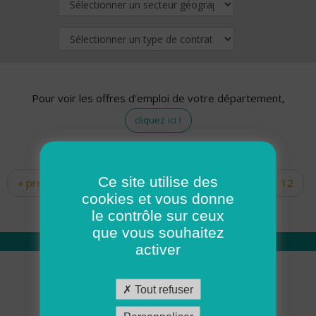
Pour voir les offres d'emploi de votre département,
cliquez ici !
Ce site utilise des
« premier
‹ précédent
…
10
11
12
Pages
cookies et vous donne
13
14
15
16
17
18
le contrôle sur ceux
que vous souhaitez
activer
Qui sommes nous
Tout refuser
Académie ADMR