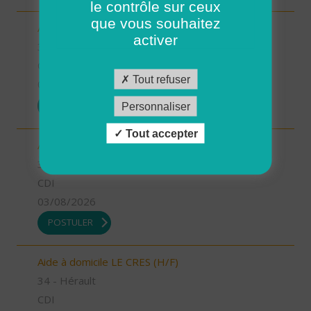
le contrôle sur ceux
que vous souhaitez
Aide à domicile LUNEL (H/F)
activer
34 - Hérault
CDI
Tout refuser
03/08/2026
POSTULER
Personnaliser
Tout accepter
Auxiliaire de vie LE CRES (H/F)
34 - Hérault
CDI
03/08/2026
POSTULER
Aide à domicile LE CRES (H/F)
34 - Hérault
CDI