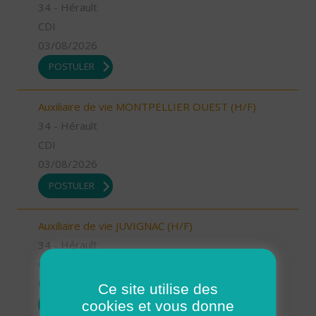
34 - Hérault
CDI
03/08/2026
POSTULER
Auxiliaire de vie MONTPELLIER OUEST (H/F)
34 - Hérault
CDI
03/08/2026
POSTULER
Auxiliaire de vie JUVIGNAC (H/F)
34 - Hérault
CDI
03/08/2026
Ce site utilise des
cookies et vous donne
POSTULER