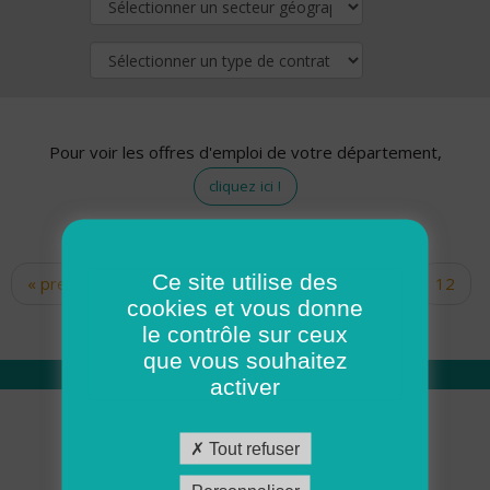
Pour voir les offres d'emploi de votre département,
cliquez ici !
Ce site utilise des
« premier
‹ précédent
…
10
11
12
Pages
cookies et vous donne
13
14
15
16
17
18
le contrôle sur ceux
que vous souhaitez
activer
Qui sommes nous
Tout refuser
Académie ADMR