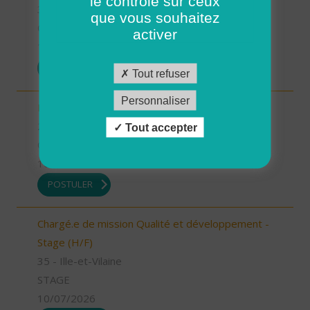
le contrôle sur ceux
35 - Ille-et-Vilaine
que vous souhaitez
CDI
activer
13/07/2026
POSTULER
Tout refuser
Personnaliser
Infirmier référent (H/F)
26 - Drôme
Tout accepter
CDI
10/07/2026
POSTULER
Chargé.e de mission Qualité et développement -
Stage (H/F)
35 - Ille-et-Vilaine
STAGE
10/07/2026