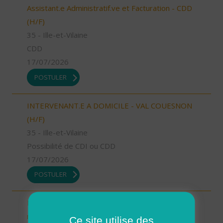
Assistant.e Administratif.ve et Facturation - CDD
(H/F)
35 - Ille-et-Vilaine
CDD
17/07/2026
POSTULER
INTERVENANT.E A DOMICILE - VAL COUESNON
(H/F)
35 - Ille-et-Vilaine
Possibilité de CDI ou CDD
17/07/2026
POSTULER
Infirmier.e coordinateur.rice / Chargé.e de
mission santé (H/F)
Ce site utilise des