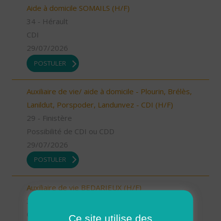
Aide à domicile SOMAILS (H/F)
34 - Hérault
CDI
29/07/2026
POSTULER
Auxiliaire de vie/ aide à domicile - Plourin, Brélès,
Lanildut, Porspoder, Landunvez - CDI (H/F)
29 - Finistère
Possibilité de CDI ou CDD
29/07/2026
POSTULER
Auxiliaire de vie BEDARIEUX (H/F)
34 - Hérault
CDI
Ce site utilise des