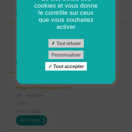
29/07/2026
cookies et vous donne
le contrôle sur ceux
POSTULER
que vous souhaitez
activer
Aide à domicile BEDARIEUX (H/F)
34 - Hérault
Tout refuser
CDI
29/07/2026
Personnaliser
POSTULER
Tout accepter
Aide à domicile - CDD été - Plouarzel/Lampaul-
Plouarzel/Ploumoguer (H/F)
29 - Finistère
CDD
29/07/2026
POSTULER