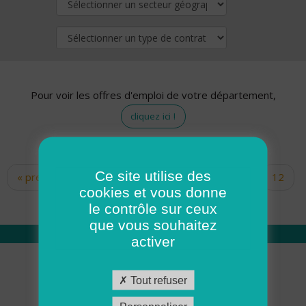
Pour voir les offres d'emploi de votre département,
cliquez ici !
Ce site utilise des
« premier
‹ précédent
…
10
11
12
Pages
cookies et vous donne
13
14
15
16
17
18
le contrôle sur ceux
que vous souhaitez
activer
Qui sommes nous
Tout refuser
Académie ADMR