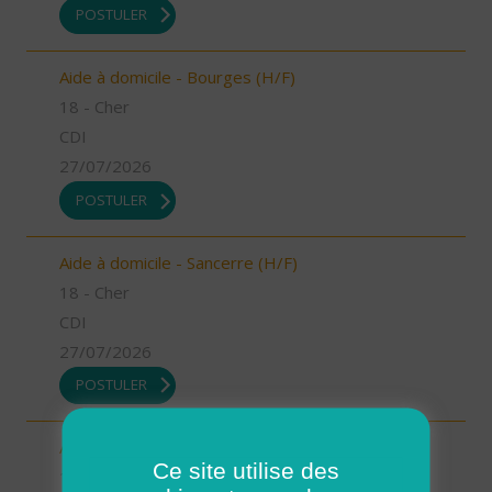
POSTULER
Aide à domicile - Bourges (H/F)
18 - Cher
CDI
27/07/2026
POSTULER
Aide à domicile - Sancerre (H/F)
18 - Cher
CDI
27/07/2026
POSTULER
Aide à domicile - La Chapelle/Henrichemont (H/F)
Ce site utilise des
18 - Cher