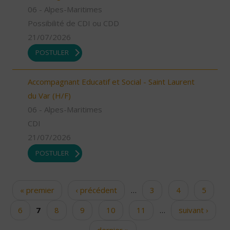
06 - Alpes-Maritimes
Possibilité de CDI ou CDD
21/07/2026
POSTULER
Accompagnant Educatif et Social - Saint Laurent
du Var (H/F)
06 - Alpes-Maritimes
CDI
21/07/2026
POSTULER
« premier
‹ précédent
…
3
4
5
Pages
6
7
8
9
10
11
…
suivant ›
dernier »