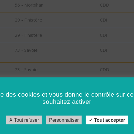
56 - Morbihan
CDD
29 - Finistère
CDI
29 - Finistère
CDI
73 - Savoie
CDI
73 - Savoie
CDD
RT
30 - Gard
CDI
ise des cookies et vous donne le contrôle sur 
souhaitez activer
26 - Drôme
CDD
Tout refuser
Personnaliser
Tout accepter
56 - Morbihan
CDI