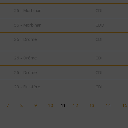
56 - Morbihan
CDI
56 - Morbihan
CDD
26 - Drôme
CDI
26 - Drôme
CDI
26 - Drôme
CDI
29 - Finistère
CDI
7
8
9
10
11
12
13
14
15