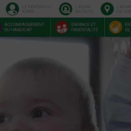
LE BÉNÉVOLAT
L'ADMR
L'ADM
ADMR
RECRUTE
DE CH
ACCOMPAGNEMENT
ENFANCE ET
EN
DU HANDICAP
PARENTALITÉ
DE