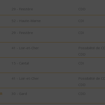
29 - Finistère
CDD
52 - Haute-Marne
CDI
29 - Finistère
CDI
41 - Loir-et-Cher
Possibilité de C
CDD
15 - Cantal
CDI
41 - Loir-et-Cher
Possibilité de C
CDD
UR
30 - Gard
CDD