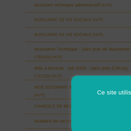
Assistant technique administratif (H/F)
AUXILIAIRE DE VIE SOCIALE (H/F)
AUXILIAIRE DE VIE SOCIALE (H/F)
Assistante Technique - Saint Jean de Maurienne
(73300) (H/F)
Aide à domicile - Job d'été - Saint-Jean-D'Arvey
(73230) (H/F)
AIDE SOIGNANT A DOMICILE SECTEUR VAUVE
Ce site util
(H/F)
CHARGE.E DE MISSION (H/F)
Auxiliaire de vie (H/F)