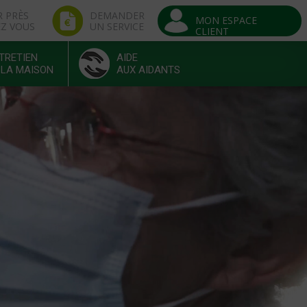
R PRÈS
DEMANDER
MON ESPACE
EZ VOUS
UN SERVICE
CLIENT
TRETIEN
AIDE
 LA MAISON
AUX AIDANTS