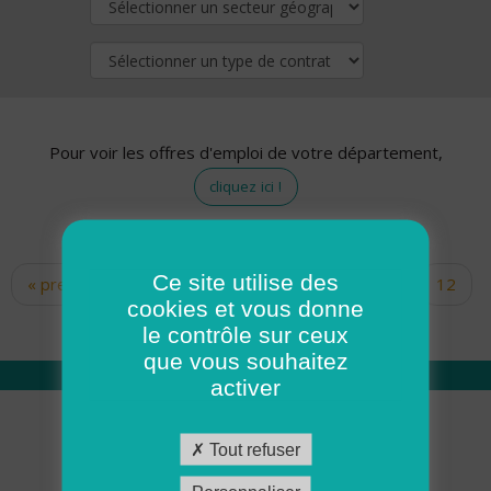
Pour voir les offres d'emploi de votre département,
cliquez ici !
Ce site utilise des
« premier
‹ précédent
…
10
11
12
Pages
cookies et vous donne
13
14
15
16
17
18
le contrôle sur ceux
que vous souhaitez
activer
Qui sommes nous
Tout refuser
Académie ADMR