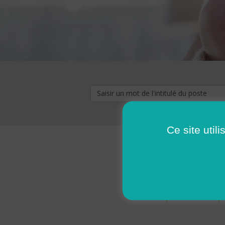
Ce site util
« premier
‹ p
Pages