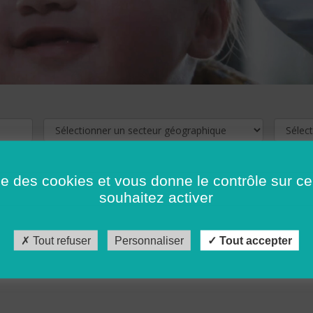
ise des cookies et vous donne le contrôle sur 
souhaitez activer
cliquez ici !
Pour voir les offres d'emploi de votre département,
Tout refuser
Personnaliser
Tout accepter
récédent
…
10
11
12
13
14
15