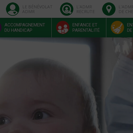
LE BÉNÉVOLAT
L'ADMR
L'ADM
ADMR
RECRUTE
DE CH
ACCOMPAGNEMENT
ENFANCE ET
EN
DU HANDICAP
PARENTALITÉ
DE