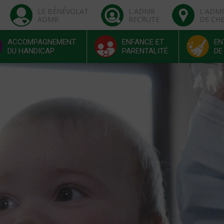
LE BÉNÉVOLAT
L'ADMR
L'ADM
ADMR
RECRUTE
DE CH
ACCOMPAGNEMENT
ENFANCE ET
EN
DU HANDICAP
PARENTALITÉ
DE