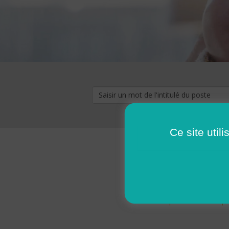
Ce site util
« premier
‹ p
Pages