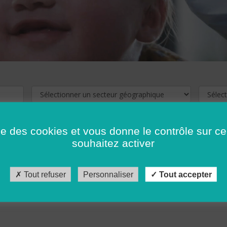
ise des cookies et vous donne le contrôle sur 
souhaitez activer
cliquez ici !
Pour voir les offres d'emploi de votre département,
Tout refuser
Personnaliser
Tout accepter
récédent
…
10
11
12
13
14
15