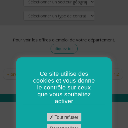
Pour voir les offres d'emploi de votre département,
cliquez ici !
Ce site utilise des
« premier
‹ précédent
…
10
11
12
Pages
cookies et vous donne
13
14
15
16
17
18
le contrôle sur ceux
que vous souhaitez
activer
Qui sommes nous
Tout refuser
Académie ADMR