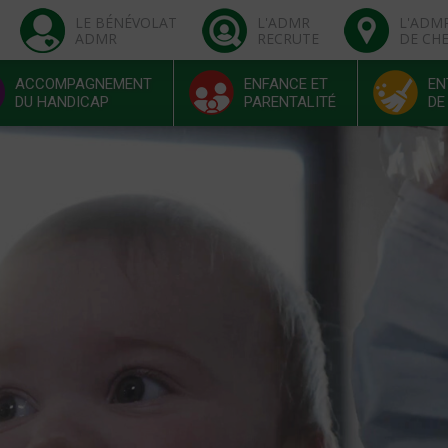
LE BÉNÉVOLAT
L'ADMR
L'ADM
ADMR
RECRUTE
DE CH
ACCOMPAGNEMENT
ENFANCE ET
EN
DU HANDICAP
PARENTALITÉ
DE