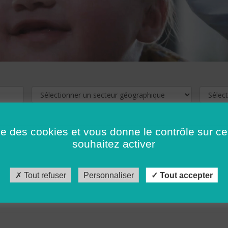
ise des cookies et vous donne le contrôle sur 
souhaitez activer
cliquez ici !
Pour voir les offres d'emploi de votre département,
Tout refuser
Personnaliser
Tout accepter
récédent
…
10
11
12
13
14
15