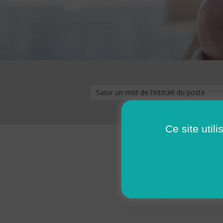
Ce site util
« premier
‹ p
Pages