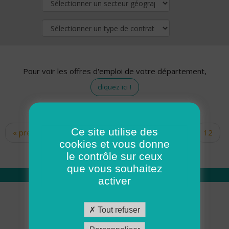
Pour voir les offres d'emploi de votre département,
cliquez ici !
Ce site utilise des
« premier
‹ précédent
…
10
11
12
Pages
cookies et vous donne
13
14
15
16
17
18
le contrôle sur ceux
que vous souhaitez
activer
Qui sommes nous
Tout refuser
Académie ADMR