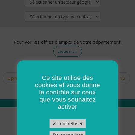
Pour voir les offres d'emploi de votre département,
cliquez ici !
Ce site utilise des
« premier
‹ précédent
…
10
11
12
Pages
cookies et vous donne
13
14
15
16
17
18
le contrôle sur ceux
que vous souhaitez
activer
Qui sommes nous
Tout refuser
Académie ADMR