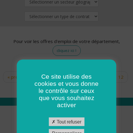
Pour voir les offres d'emploi de votre département,
cliquez ici !
Ce site utilise des
« premier
‹ précédent
…
10
11
12
Pages
cookies et vous donne
13
14
15
16
17
18
le contrôle sur ceux
que vous souhaitez
activer
Qui sommes nous
Tout refuser
Académie ADMR