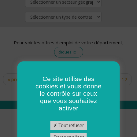
Pour voir les offres d'emploi de votre département,
cliquez ici !
Ce site utilise des
« premier
‹ précédent
…
10
11
12
Pages
cookies et vous donne
13
14
15
16
17
18
le contrôle sur ceux
que vous souhaitez
activer
Qui sommes nous
Tout refuser
Académie ADMR