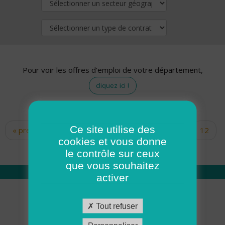
Pour voir les offres d'emploi de votre département,
cliquez ici !
Ce site utilise des
« premier
‹ précédent
…
10
11
12
Pages
cookies et vous donne
13
14
15
16
17
18
le contrôle sur ceux
que vous souhaitez
activer
Qui sommes nous
Tout refuser
Académie ADMR