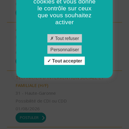
cookies et vous donne
01/08/2026
le contrôle sur ceux
POSTULER
que vous souhaitez
activer
AIDE SOIGNANT (H/F)
81 - Tarn
Tout refuser
Possibilité de CDI ou CDD
Personnaliser
01/08/2026
Tout accepter
POSTULER
TECHNICIEN D’INTERVENTION SOCIALE ET
FAMILIALE (H/F)
31 - Haute-Garonne
Possibilité de CDI ou CDD
01/08/2026
POSTULER