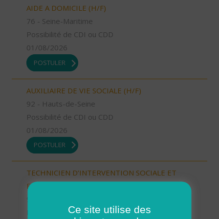
AIDE A DOMICILE (H/F)
76 - Seine-Maritime
Possibilité de CDI ou CDD
01/08/2026
POSTULER
AUXILIAIRE DE VIE SOCIALE (H/F)
92 - Hauts-de-Seine
Possibilité de CDI ou CDD
01/08/2026
POSTULER
TECHNICIEN D’INTERVENTION SOCIALE ET
FAMILIALE (H/F)
91 - Essonne
Ce site utilise des
Possibilité de CDI ou CDD