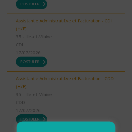
POSTULER
Assistant.e Administratif.ve et Facturation - CDI
(H/F)
35 - Ille-et-Vilaine
CDI
17/07/2026
POSTULER
Assistant.e Administratif.ve et Facturation - CDD
(H/F)
35 - Ille-et-Vilaine
CDD
17/07/2026
POSTULER