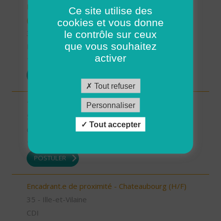
INTERVENANT.E A DOMICILE - VAL COUESNON
Ce site utilise des
(H/F)
cookies et vous donne
le contrôle sur ceux
35 - Ille-et-Vilaine
que vous souhaitez
Possibilité de CDI ou CDD
activer
17/07/2026
POSTULER
Tout refuser
1 Auxiliaire de vie de nuit (H/F)
Personnaliser
56 - Morbihan
Tout accepter
CDI
16/07/2026
POSTULER
Encadrant.e de proximité - Chateaubourg (H/F)
35 - Ille-et-Vilaine
CDI