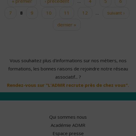
« premier
‹ précédent
…
4
5
6
Pages
7
8
9
10
11
12
…
suivant ›
dernier »
Vous souhaitez plus d'informations sur nos métiers, nos
formations, les bonnes raisons de rejoindre notre réseau
associatif... ?
Rendez-vous sur "L'ADMR recrute près de chez vous".
Qui sommes nous
Académie ADMR
Espace presse