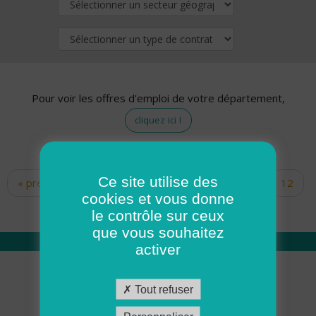
Pour voir les offres d'emploi de votre département,
cliquez ici !
Ce site utilise des
« premier
‹ précédent
…
10
11
12
Pages
cookies et vous donne
13
14
15
16
17
18
le contrôle sur ceux
que vous souhaitez
activer
Qui sommes nous
Tout refuser
Académie ADMR