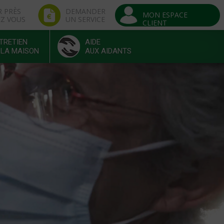
R PRÈS
DEMANDER
MON ESPACE
EZ VOUS
UN SERVICE
CLIENT
TRETIEN
AIDE
 LA MAISON
AUX AIDANTS