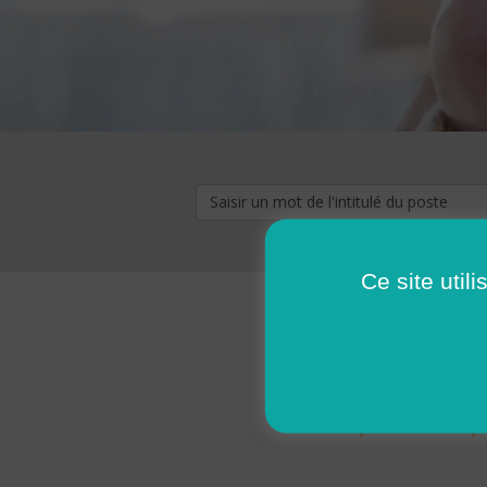
Ce site util
« premier
‹ p
Pages