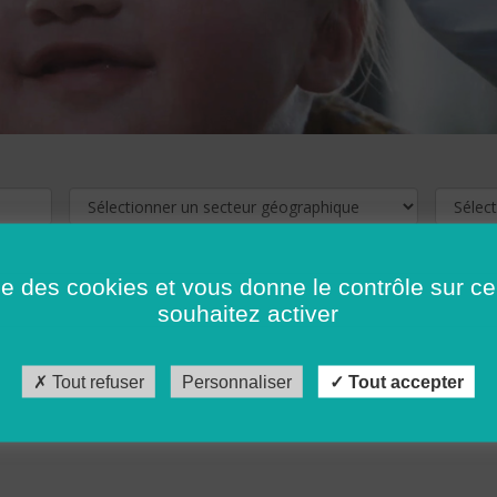
ise des cookies et vous donne le contrôle sur 
souhaitez activer
cliquez ici !
Pour voir les offres d'emploi de votre département,
Tout refuser
Personnaliser
Tout accepter
récédent
…
10
11
12
13
14
15