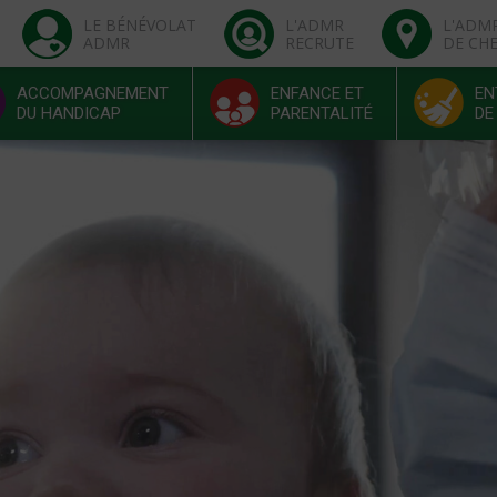
LE BÉNÉVOLAT
L'ADMR
L'ADM
ADMR
RECRUTE
DE CH
ACCOMPAGNEMENT
ENFANCE ET
EN
DU HANDICAP
PARENTALITÉ
DE