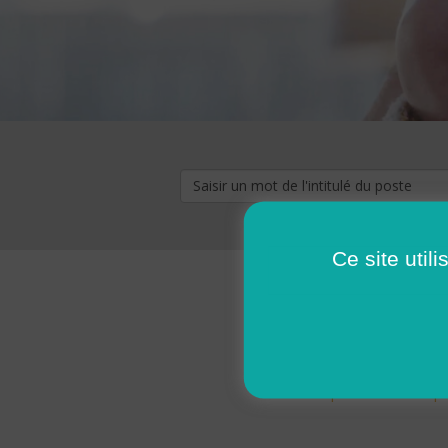
Ce site util
« premier
‹ p
Pages