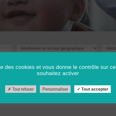
ise des cookies et vous donne le contrôle sur 
souhaitez activer
cliquez ici !
Pour voir les offres d'emploi de votre département,
Tout refuser
Personnaliser
Tout accepter
récédent
…
10
11
12
13
14
15