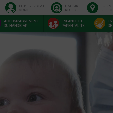
LE BÉNÉVOLAT
L'ADMR
L'ADM
ADMR
RECRUTE
DE CH
ACCOMPAGNEMENT
ENFANCE ET
EN
DU HANDICAP
PARENTALITÉ
DE