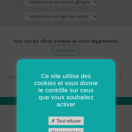
Pour voir les offres d'emploi de votre département,
cliquez ici !
Ce site utilise des
« premier
‹ précédent
…
10
11
12
Pages
cookies et vous donne
13
14
15
16
17
18
le contrôle sur ceux
que vous souhaitez
activer
Qui sommes nous
Tout refuser
Académie ADMR