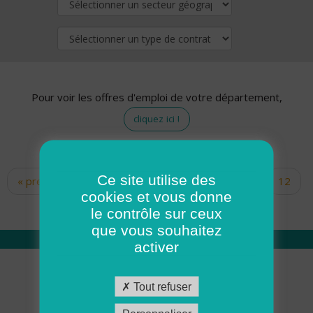
Pour voir les offres d'emploi de votre département,
cliquez ici !
Ce site utilise des
« premier
‹ précédent
…
10
11
12
Pages
cookies et vous donne
13
14
15
16
17
18
le contrôle sur ceux
que vous souhaitez
activer
Qui sommes nous
Tout refuser
Académie ADMR