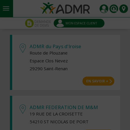
Aller au contenu principal
Panneau de gestion des cookies
DEMANDE
MON ESPACE CLIENT
DE DEVIS
ADMR du Pays d'Iroise
Route de Plouzane
Espace Clos Nevez
29290 Saint-Renan
EN SAVOIR +
ADMR FEDERATION DE M&M
19 RUE DE LA CROISETTE
54210 ST NICOLAS DE PORT