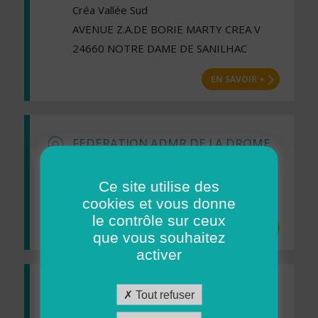
Créa Vallée Sud
AVENUE Z.A.DE BORIE MARTY CREA V
24660 NOTRE DAME DE SANILHAC
EN SAVOIR +
FEDERATION ADMR DE LA DROME
ZA LES ROUSSETS
37 RUE DU VIVARAIS
Ce site utilise des
26320 ST MARCEL LES VALENCE
cookies et vous donne
le contrôle sur ceux
EN SAVOIR +
que vous souhaitez
activer
FEDERATION ADMR DE LA
Tout refuser
GIRONDE