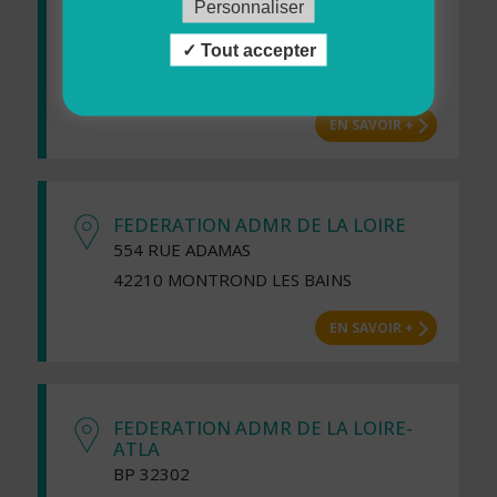
ZI DUMES
Personnaliser
25 RUE DES FRERES SAINT BLANCARD
Tout accepter
33210 LANGON
EN SAVOIR +
FEDERATION ADMR DE LA LOIRE
554 RUE ADAMAS
42210 MONTROND LES BAINS
EN SAVOIR +
FEDERATION ADMR DE LA LOIRE-
ATLA
BP 32302