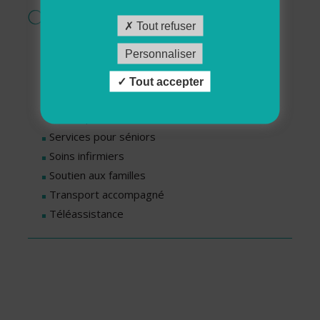
Services proposés par cette association
Tout refuser
Crèche – micro-crèche
Personnaliser
Livraisons de repas
Ménage - Repassage
Tout accepter
Services pour personnes en situation de
handicap
Services pour séniors
Soins infirmiers
Soutien aux familles
Transport accompagné
Téléassistance