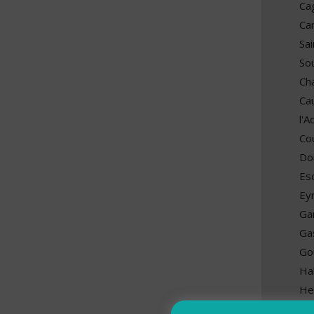
Ca
Ca
Sa
So
Ch
Ca
l'
Co
Do
Es
Ey
Ga
Ga
Go
Ha
He
Jo