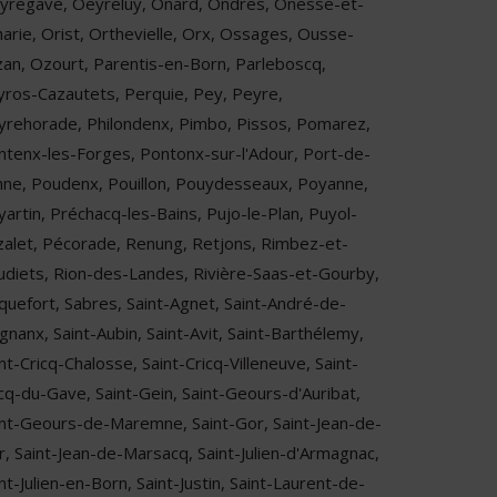
yregave, Oeyreluy, Onard, Ondres, Onesse-et-
harie, Orist, Orthevielle, Orx, Ossages, Ousse-
zan, Ozourt, Parentis-en-Born, Parleboscq,
yros-Cazautets, Perquie, Pey, Peyre,
yrehorade, Philondenx, Pimbo, Pissos, Pomarez,
ntenx-les-Forges, Pontonx-sur-l'Adour, Port-de-
nne, Poudenx, Pouillon, Pouydesseaux, Poyanne,
artin, Préchacq-les-Bains, Pujo-le-Plan, Puyol-
zalet, Pécorade, Renung, Retjons, Rimbez-et-
udiets, Rion-des-Landes, Rivière-Saas-et-Gourby,
quefort, Sabres, Saint-Agnet, Saint-André-de-
gnanx, Saint-Aubin, Saint-Avit, Saint-Barthélemy,
nt-Cricq-Chalosse, Saint-Cricq-Villeneuve, Saint-
icq-du-Gave, Saint-Gein, Saint-Geours-d'Auribat,
int-Geours-de-Maremne, Saint-Gor, Saint-Jean-de-
r, Saint-Jean-de-Marsacq, Saint-Julien-d'Armagnac,
nt-Julien-en-Born, Saint-Justin, Saint-Laurent-de-