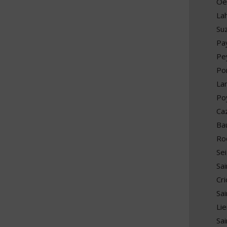
Oe
La
Su
Pa
Pe
Po
La
Poy
Ca
Ba
Ro
Sei
Sai
Cr
Sa
Lie
Sai