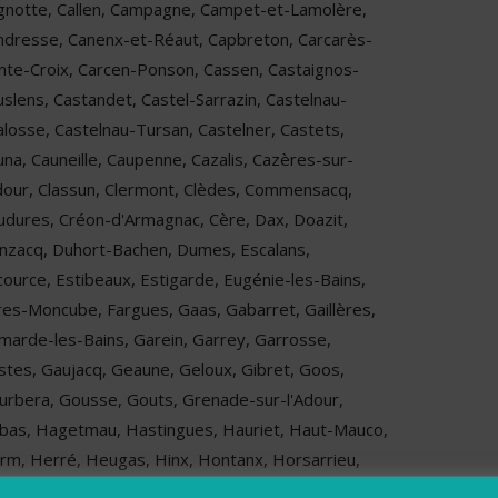
gnotte, Callen, Campagne, Campet-et-Lamolère,
ndresse, Canenx-et-Réaut, Capbreton, Carcarès-
inte-Croix, Carcen-Ponson, Cassen, Castaignos-
uslens, Castandet, Castel-Sarrazin, Castelnau-
alosse, Castelnau-Tursan, Castelner, Castets,
una, Cauneille, Caupenne, Cazalis, Cazères-sur-
Adour, Classun, Clermont, Clèdes, Commensacq,
udures, Créon-d'Armagnac, Cère, Dax, Doazit,
nzacq, Duhort-Bachen, Dumes, Escalans,
cource, Estibeaux, Estigarde, Eugénie-les-Bains,
res-Moncube, Fargues, Gaas, Gabarret, Gaillères,
marde-les-Bains, Garein, Garrey, Garrosse,
stes, Gaujacq, Geaune, Geloux, Gibret, Goos,
urbera, Gousse, Gouts, Grenade-sur-l'Adour,
bas, Hagetmau, Hastingues, Hauriet, Haut-Mauco,
rm, Herré, Heugas, Hinx, Hontanx, Horsarrieu,
sse, Labastide-Chalosse, Labastide-d'Armagnac,