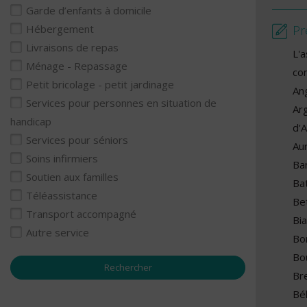
Garde d’enfants à domicile
Pr
Hébergement
Livraisons de repas
L'
Ménage - Repassage
co
Petit bricolage - petit jardinage
An
Services pour personnes en situation de
Ar
handicap
d'
Services pour séniors
Aur
Soins infirmiers
Ba
Soutien aux familles
Ba
Téléassistance
Be
Transport accompagné
Bi
Autre service
Bo
Bo
Br
Bé