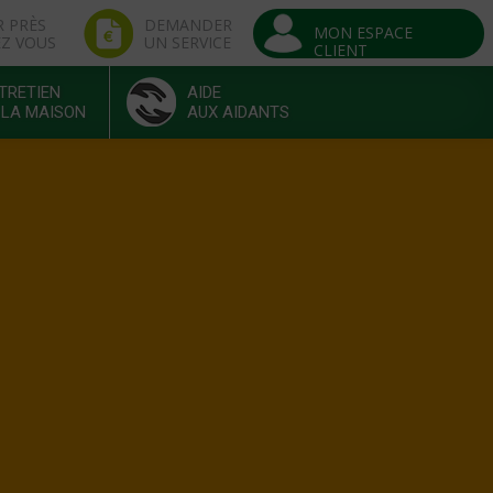
R PRÈS
DEMANDER
MON ESPACE
EZ VOUS
UN SERVICE
CLIENT
TRETIEN
AIDE
 LA MAISON
AUX AIDANTS