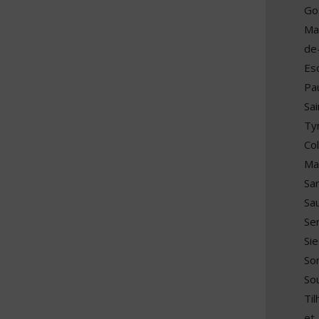
Go
Ma
de
Esc
Pa
Sai
Ty
Co
Ma
Sa
Sa
Se
Si
So
Sou
Ti
et-