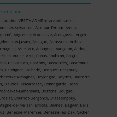
ésentation
association VEST'A ADMR intervient sur les
mmunes suivantes : Aire-sur-l'Adour, Amou,
goumé, Angresse, Arboucave, Arengosse, Argelos,
gelouse, Arjuzanx, Arsague, Artassenx, Arthez-
Armagnac, Arue, Arx, Aubagnan, Audignon, Audon,
eilhan, Aurice, Azur, Bahus-Soubiran, Baigts,
nos, Bas-Mauco, Bascons, Bassercles, Bastennes,
ts, Baudignan, Belhade, Benquet, Bergouey,
tbezer-d'Armagnac, Beylongue, Beyries, Biarrotte,
as, Biaudos, Biscarrosse, Bonnegarde, Boos,
rdères-et-Lamensans, Bostens, Bougue,
urdalat, Bourriot-Bergonce, Brassempouy,
etagne-de-Marsan, Brocas, Buanes, Bégaar, Bélis,
lus, Bénesse-Maremne, Bénesse-lès-Dax, Cachen,