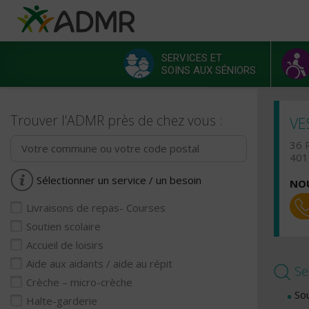
Aller au contenu principal
Panneau de gestion des cookies
SERVICES ET
SOINS AUX SÉNIORS
Menu principal
Trouver l'ADMR près de chez vous :
VE
36 
401
Sélectionner un service / un besoin
NOU
Livraisons de repas- Courses
Soutien scolaire
Accueil de loisirs
Aide aux aidants / aide au répit
Se
Crèche – micro-crèche
Sou
Halte-garderie