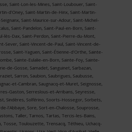
sse, Saint-Lon-les-Mines, Saint-Loubouer, Saint-
rtin-d'Oney, Saint-Martin-de-Hinx, Saint-Martin-
-Seignanx, Saint-Maurice-sur-Adour, Saint-Michel-
alus, Saint-Pandelon, Saint-Paul-en-Born, Saint-
ul-lès-Dax, Saint-Perdon, Saint-Pierre-du-Mont,
nt-Sever, Saint-Vincent-de-Paul, Saint-Vincent-de-
rosse, Saint-Yaguen, Saint-Étienne-d'Orthe, Sainte-
lombe, Sainte-Eulalie-en-Born, Sainte-Foy, Sainte-
rie-de-Gosse, Samadet, Sanguinet, Sarbazan,
rraziet, Sarron, Saubion, Saubrigues, Saubusse,
ugnac-et-Cambran, Saugnacq-et-Muret, Seignosse,
rres-Gaston, Serreslous-et-Arribans, Seyresse,
est, Sindères, Solférino, Soorts-Hossegor, Sorbets,
rde-l'Abbaye, Sore, Sort-en-Chalosse, Souprosse,
stons, Taller, Tarnos, Tartas, Tercis-les-Bains,
lh, Tosse, Toulouzette, Trensacq, Téthieu, Uchacq-
Parentis, Urgons, Uza, Vert, Vicq-d'Auribat, Vielle-