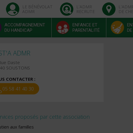
LE BÉNÉVOLAT
L'ADMR
L'ADM
ADMR
RECRUTE
DE CH
ACCOMPAGNEMENT
ENFANCE ET
EN
DU HANDICAP
PARENTALITÉ
DE
ST'A ADMR
Rue Daste
40 SOUSTONS
S CONTACTER :
05 58 41 40 30
rvices proposés par cette association
tien aux familles