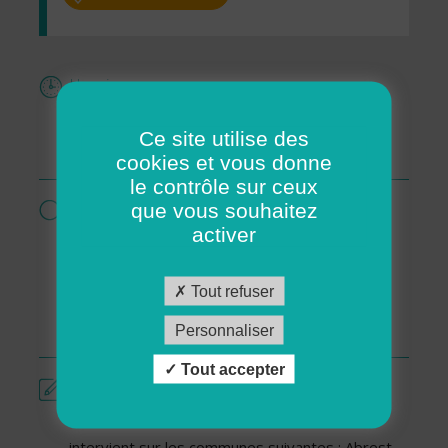
Horaires
Du lundi au Vendredi DE 9H A 17H
Ce site utilise des
Locaux fermés le Samedi et le Dimanche
cookies et vous donne
le contrôle sur ceux
Services proposés par cette association
que vous souhaitez
activer
Ménage - Repassage
Services pour personnes en situation de
Tout refuser
handicap
Services pour séniors
Personnaliser
Tout accepter
Présentation
L'association ASSOCIATION ADMR DE VICHY
intervient sur les communes suivantes : Abrest,