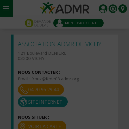
Aller au contenu principal
Panneau de gestion des cookies
DEMANDE
MON ESPACE CLIENT
DE DEVIS
ASSOCIATION ADMR DE VICHY
121 Boulevard DENIERE
03200 VICHY
NOUS CONTACTER :
Email :
froux@fede03.admr.org
04 70 96 29 44
SITE INTERNET
NOUS SITUER :
VOIR LA CARTE