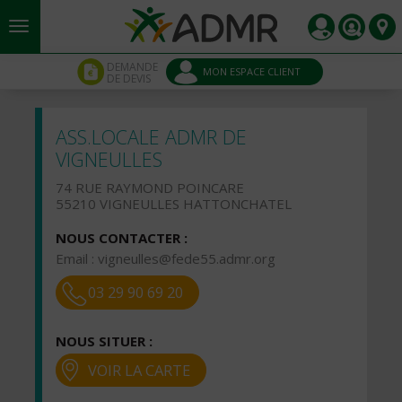
Aller au contenu principal
Panneau de gestion des cookies
DEMANDE
MON ESPACE CLIENT
DE DEVIS
ASS.LOCALE ADMR DE
VIGNEULLES
74 RUE RAYMOND POINCARE
55210 VIGNEULLES HATTONCHATEL
NOUS CONTACTER :
Email :
vigneulles@fede55.admr.org
03 29 90 69 20
NOUS SITUER :
VOIR LA CARTE