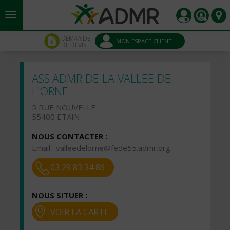
Aller au contenu principal
Panneau de gestion des cookies
DEMANDE
MON ESPACE CLIENT
DE DEVIS
ASS.ADMR DE LA VALLEE DE
L'ORNE
5 RUE NOUVELLE
55400 ETAIN
NOUS CONTACTER :
Email :
valleedelorne@fede55.admr.org
03 29 83 34 86
NOUS SITUER :
VOIR LA CARTE