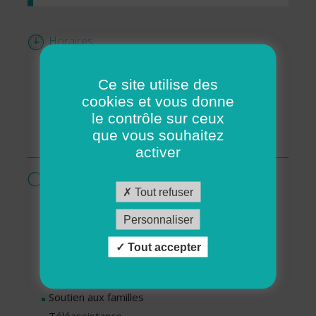
Horaires
Lundi : De 8h30 à 12h00 et de 13h00 à 17h00
Ce site utilise des
Mardi : De 8h30 à 12h00 et de 13h00 à 17h00
cookies et vous donne
Jeudi : De 8h30 à 12h00 et de 13h00 à 17h00
le contrôle sur ceux
Vendredi : De 8h30 à 12h00 et de 13h00 à
que vous souhaitez
17h00
activer
Services proposés par cette association
Tout refuser
Livraisons de repas
Personnaliser
Ménage - Repassage
Services pour personnes en situation de
Tout accepter
handicap
Services pour séniors
Soutien aux familles