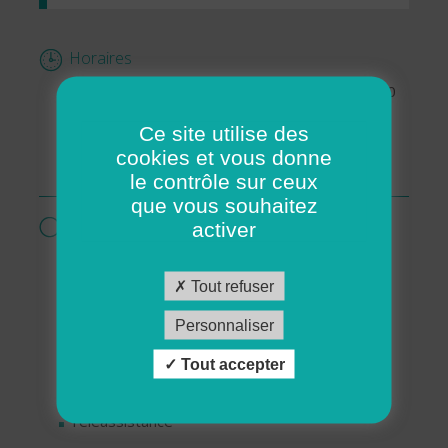
Horaires
Mardi : De 09h00 à 12h30 et de 13h00 à 16h30
Jeudi : De 09h00 à 12h30 et de 13h00 à 16h30
Ce site utilise des
Vendredi : De 09h00 à 12h30 et de 13h00 à
cookies et vous donne
16h30
le contrôle sur ceux
que vous souhaitez
Services proposés par cette association
activer
Livraisons de repas
Ménage - Repassage
Tout refuser
Services pour personnes en situation de
Personnaliser
handicap
Tout accepter
Services pour séniors
Soutien aux familles
Téléassistance