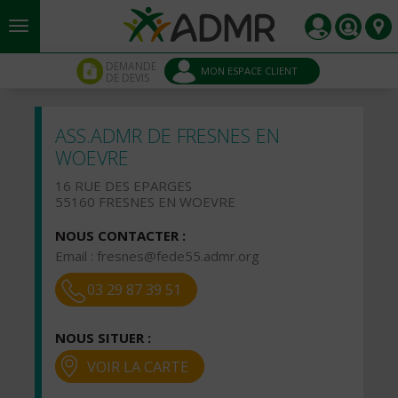
Aller au contenu principal
Panneau de gestion des cookies
DEMANDE
MON ESPACE CLIENT
DE DEVIS
ASS.ADMR DE FRESNES EN
WOEVRE
16 RUE DES EPARGES
55160 FRESNES EN WOEVRE
NOUS CONTACTER :
Email :
fresnes@fede55.admr.org
03 29 87 39 51
NOUS SITUER :
VOIR LA CARTE